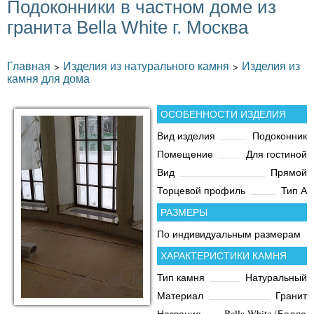
Подоконники в частном доме из
гранита Bella White г. Москва
Главная
Изделия из натурального камня
Изделия из
>
>
камня для дома
ОСОБЕННОСТИ ИЗДЕЛИЯ
Вид изделия
Подоконник
Помещение
Для гостиной
Вид
Прямой
Торцевой профиль
Тип А
РАЗМЕРЫ
По индивидуальным размерам
ХАРАКТЕРИСТИКИ КАМНЯ
Тип камня
Натуральный
Материал
Гранит
Название
Bella White (Белла