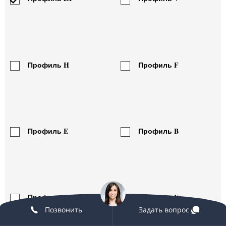
Бьянко
Бьянко Джоя
Каррара (Bianco
(Bianco Gioia)
Carrara) 30 мм
10 510 руб./м2
Профиль H
Профиль F
14 440 руб./м2
Профиль E
Профиль B
Бьянко Ласа
Бьянко
(Bianco Lasa)
Намибия
(Bianco Namibia)
18 850 руб./м2
15 560 руб./м2
Профиль A
Профиль F
Позвонить
Задать вопрос