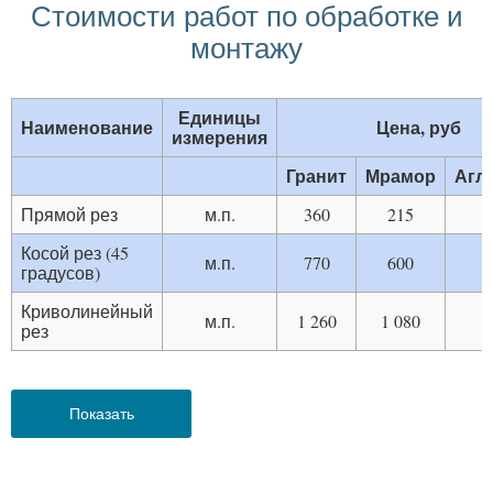
Стоимости работ по обработке и
монтажу
Единицы
Наименование
Цена, руб
измерения
Гранит
Мрамор
Агл
Прямой рез
м.п.
360
215
Косой рез (45
м.п.
770
600
градусов)
Криволинейный
м.п.
1 260
1 080
1
рез
Показать