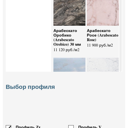
Арабескато
Арабескато
Оробико
Росе (Arabescato
(Arabescato
Rose)
Orobico) 30 мм
11 900 руб./м2
11 120 руб./м2
Выбор профиля
Бьянко
Бьянко
Азуладо (Bianco
Каррара (Bianco
Azulado)
Carrara) 20 мм
7 980 руб./м2
9 690 руб./м2
Профиль Zx
Профиль V