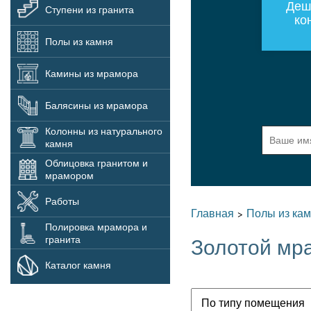
Деш
Ступени из гранита
ко
Полы из камня
Камины из мрамора
Балясины из мрамора
Колонны из натурального
камня
Облицовка гранитом и
мрамором
Работы
Главная
Полы из ка
>
Полировка мрамора и
гранита
Золотой мр
Каталог камня