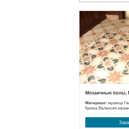
Мозаичные полы, М
Материал:
мрамор Гв
Крема Валенсия,мрамо
Зака