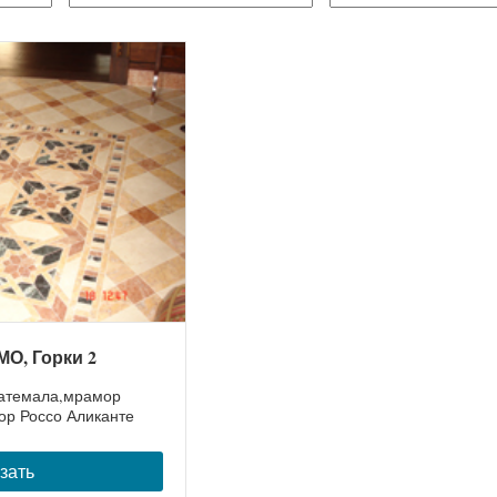
О, Горки 2
атемала,мрамор
р Россо Аликанте
зать