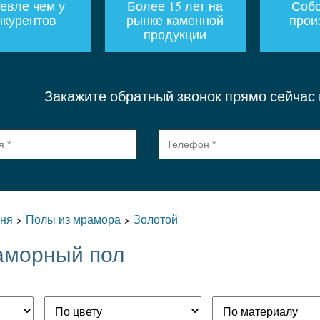
евле чем у
Более 15 лет на
Собс
нкурентов
рынке каменной
прои
продукции
Закажите обратный звонок прямо сейчас
мня
Полы из мрамора
Золотой
>
>
аморный пол