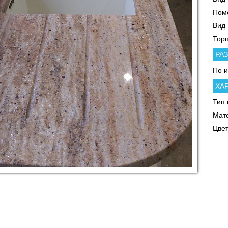
Пом
Вид
Тор
РА
По 
ХА
Тип 
Мат
Цве