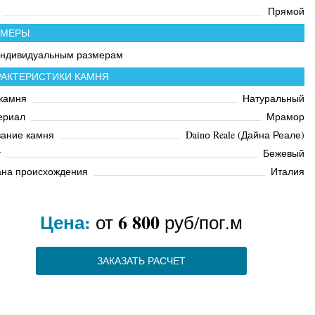
Прямой
ЗМЕРЫ
индивидуальным размерам
РАКТЕРИСТИКИ КАМНЯ
камня
Натуральный
ериал
Мрамор
вание камня
Dainо Reale (Дайна Реале)
т
Бежевый
ана происхождения
Италия
Цена:
6 800
от
руб/пог.м
ЗАКАЗАТЬ РАСЧЕТ