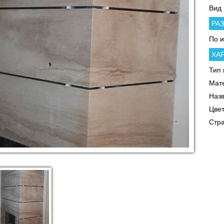
Вид
РА
По 
ХА
Тип 
Мат
Наз
Цве
Стр