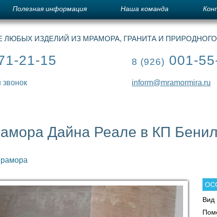
Полезная информация
Наша команда
Кон
 ЛЮБЫХ ИЗДЕЛИЙ ИЗ МРАМОРА, ГРАНИТА И ПРИРОДНОГ
71-21-15
001-55
8 (926)
 звонок
inform@mramormira.ru
рамора Дайна Реале в КП Бени
мрамора
ОС
Вид 
Пом