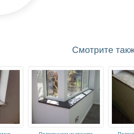
Смотрите так
камня
Подоконники из гранита
Подоко