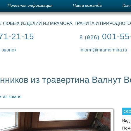
Полезная информация
Наша команда
Кон
 ЛЮБЫХ ИЗДЕЛИЙ ИЗ МРАМОРА, ГРАНИТА И ПРИРОДНОГ
71-21-15
001-55
8 (926)
 звонок
inform@mramormira.ru
нников из травертина Валнут Ве
 из камня
ОС
Вид 
Пом