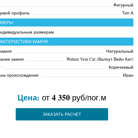
Фигурный
цевой профиль
Тип А
ЗМЕРЫ
индивидуальным размерам
РАКТЕРИСТИКИ КАМНЯ
камня
Натуральный
вание камня
Walnut Vein Cut (Валнут Вейн Кат)
т
Коричневый
ана происхождения
Иран
Цена:
4 350
от
руб/пог.м
ЗАКАЗАТЬ РАСЧЕТ