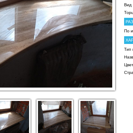
Вид
Тор
РА
По 
ХА
Тип 
Наз
Цве
Стр