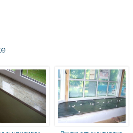
же
нники из мрамора
Подоконники из агломерата