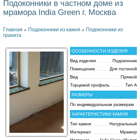
Подоконники в частном доме из
мрамора India Green г. Москва
Главная
Подоконники из камня
Подоконники из
>
>
гранита
ОСОБЕННОСТИ ИЗДЕЛИЯ
Вид изделия
Подоконник
Помещение
Для гостиной
Вид
Прямой
Торцевой профиль
Тип А
РАЗМЕРЫ
По индивидуальным размерам
ХАРАКТЕРИСТИКИ КАМНЯ
Тип камня
Натуральный
Материал
Мрамор
Название
India Green (Индия