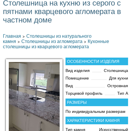
Столешница на кухню из серого с
пятнами кварцевого агломерата в
частном доме
Главная
Столешницы из натурального
>
камня
Столешницы из агломерата
Кухонные
>
>
столешницы из кварцевого агломерата
ОСОБЕННОСТИ ИЗДЕЛИЯ
Вид изделия
Столешница
Помещение
Для кухни
Вид
Островная
Торцевой профиль
Тип А
РАЗМЕРЫ
По индивидуальным размерам
ХАРАКТЕРИСТИКИ КАМНЯ
Тип камня
Искусственный