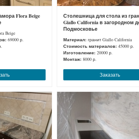
мора Flora Beige
Столешница для стола из гра
е
Giallo California в загородном 
Подмосковье
a Beige
ов:
Материал:
69000 р.
гранит Giallo California
Стоимость материалов:
р.
45000 р.
Изготовление:
20000 р.
Монтаж:
8000 р.
зать
Заказать