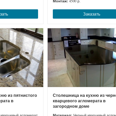
Монтаж:
4500 р.
зать
Заказать
ню из пятнистого
Столешница на кухню из черн
рата в
кварцевого агломерата в
загородном доме
Материал:
кварцевый агломерат
Черный кварцевый агло