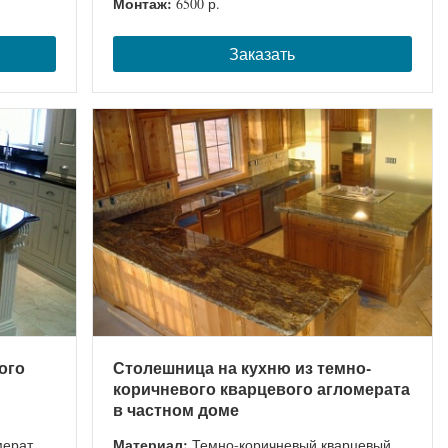
Монтаж:
6500 р.
Заказать
ого
Столешница на кухню из темно-
коричневого кварцевого агломерата
в частном доме
Материал:
мерат
Темно-коричневый кварцевый