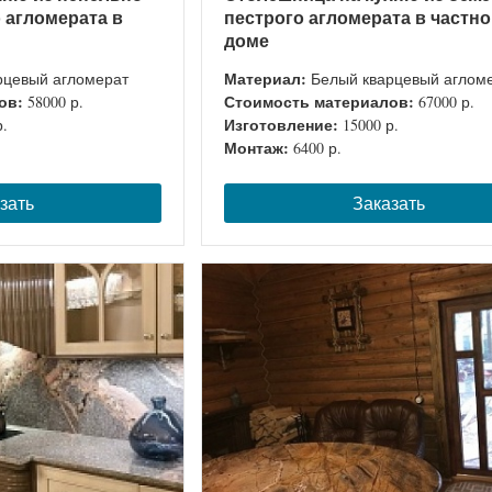
 агломерата в
пестрого агломерата в частн
доме
Материал:
рцевый агломерат
Белый кварцевый аглом
ов:
Стоимость материалов:
58000 р.
67000 р.
Изготовление:
р.
15000 р.
Монтаж:
6400 р.
зать
Заказать