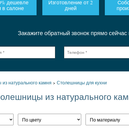
0% дешевле
Изготовление от 2
Собс
 в салоне
дней
прои
Закажите обратный звонок прямо сейчас
 из натурального камня
Столешницы для кухни
>
толешницы из натурального ка