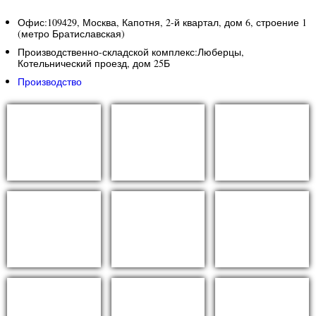
Офис:109429, Москва, Капотня, 2-й квартал, дом 6, строение 1
(метро Братиславская)
Производственно-складской комплекс:Люберцы,
Котельнический проезд, дом 25Б
Боттичино
Боттичино
Производство
(Bottichino) 30
Фиорито
мм
(Bottichino
Fiorito) 20 мм
11 150 руб./м2
6 550 руб./м2
Боттичино
Брекчия
Фиорито
Карпая (Breccia
(Bottichino
Capraia)
Fiorito) 30 мм
36 950 руб./м2
9 560 руб./м2