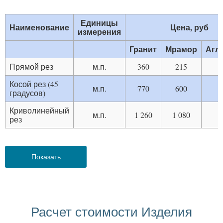
Единицы
Наименование
Цена, руб
измерения
Гранит
Мрамор
Агл
Прямой рез
м.п.
360
215
Косой рез (45
м.п.
770
600
градусов)
Криволинейный
м.п.
1 260
1 080
1
рез
Показать
Расчет стоимости Изделия