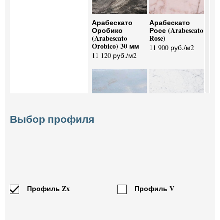
Арабескато
Арабескато
Оробико
Росе (Arabescato
(Arabescato
Rose)
Orobico) 30 мм
11 900 руб./м2
11 120 руб./м2
Выбор профиля
Бьянко
Бьянко
Азуладо (Bianco
Каррара (Bianco
Azulado)
Carrara) 20 мм
7 980 руб./м2
9 690 руб./м2
Профиль Zx
Профиль V