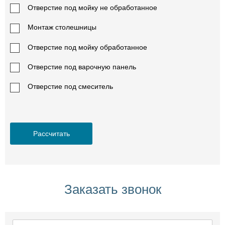
(Bidasar Brown)
(Bidasar Brown)
Отверстие под мойку не обработанное
20 мм
30 мм
4 950 руб./м2
7 890 руб./м2
Монтаж столешницы
Отверстие под мойку обработанное
Отверстие под варочную панель
Отверстие под смеситель
Бидасар
Бидасар
Голден (Bidasar
Голден (Bidasar
Golden) 20 мм
Golden) 30 мм
5 850 руб./м2
7 890 руб./м2
Рассчитать
Заказать звонок
Бидасар Грин
Бидасар Грин
(Bidasar Green)
(Bidasar Green)
20 мм
30 мм