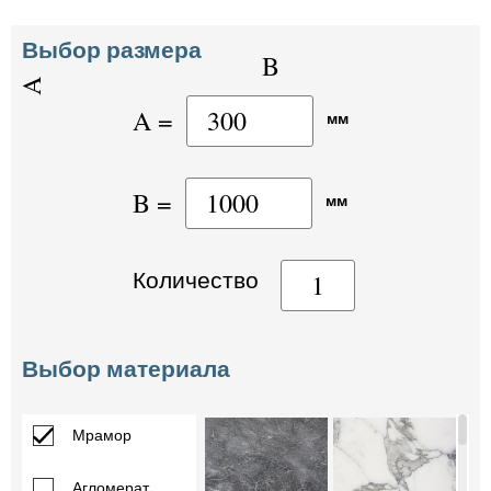
Выбор размера
A =
мм
B =
мм
Количество
Выбор материала
Мрамор
Агломерат