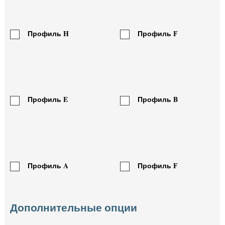
Бьянко
Бьянко Джоя
Каррара (Bianco
(Bianco Gioia)
Carrara) 30 мм
10 510 руб./м2
Профиль H
Профиль F
14 440 руб./м2
Профиль E
Профиль B
Бьянко Ласа
Бьянко
(Bianco Lasa)
Намибия
(Bianco Namibia)
18 850 руб./м2
15 560 руб./м2
Профиль A
Профиль F
Дополнительные опции
Бидасар Браун
Бидасар Браун