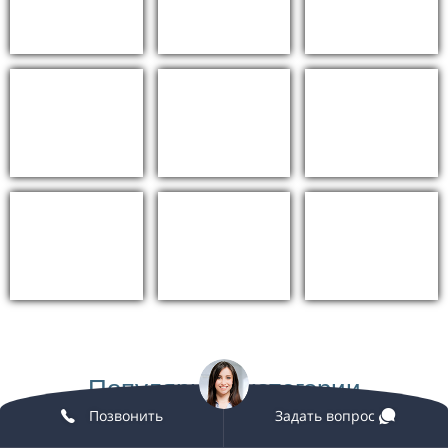
Браун Эспера
Браун Эспера
(Brown Espera) 20
(Brown Espera) 30
мм
мм
5 710 руб./м2
7 190 руб./м2
Калакатта
Калакатта Голд
(Calacatta)
(Calacatta Gold)
20 850 руб./м2
34 970 руб./м2
Популярные категории
Позвонить
Задать вопрос